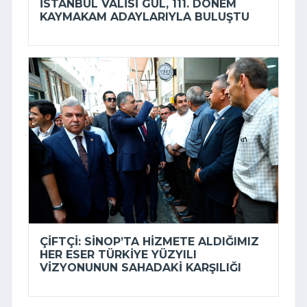
İSTANBUL VALISI GÜL, 111. DÖNEM
KAYMAKAM ADAYLARIYLA BULUŞTU
ÇIFTÇI: SINOP’TA HIZMETE ALDIĞIMIZ
HER ESER TÜRKIYE YÜZYILI
VIZYONUNUN SAHADAKI KARŞILIĞI