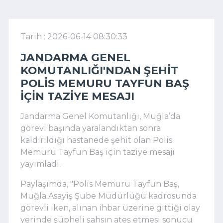
Tarih : 2026-06-14 08:30:33
JANDARMA GENEL
KOMUTANLIĞI'NDAN ŞEHIT
POLIS MEMURU TAYFUN BAŞ
IÇIN TAZIYE MESAJI
Jandarma Genel Komutanlığı, Muğla’da
görevi başında yaralandıktan sonra
kaldırıldığı hastanede şehit olan Polis
Memuru Tayfun Baş için taziye mesajı
yayımladı.
Paylaşımda, "Polis Memuru Tayfun Baş,
Muğla Asayiş Şube Müdürlüğü kadrosunda
görevli iken, alınan ihbar üzerine gittiği olay
yerinde şüpheli şahsın ateş etmesi sonucu