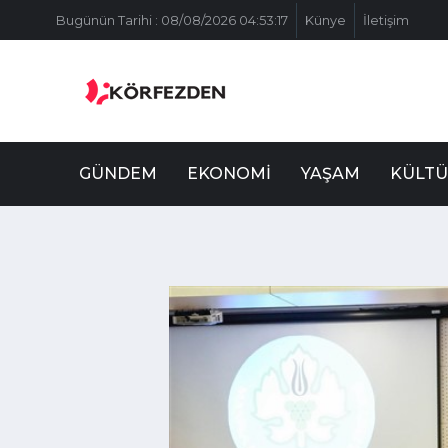
Bugünün Tarihi : 08/08/2026 04:53:17
Künye
İletişim
GÜNDEM
EKONOMI
YAŞAM
KÜLTÜ