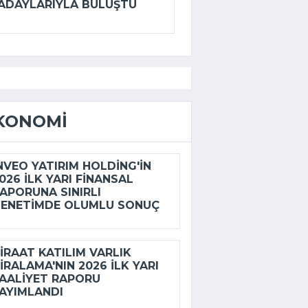
ADAYLARIYLA BULUŞTU
KONOMI
NVEO YATIRIM HOLDING'IN
026 ILK YARI FINANSAL
APORUNA SINIRLI
ENETIMDE OLUMLU SONUÇ
IRAAT KATILIM VARLIK
IRALAMA'NIN 2026 ILK YARI
AALIYET RAPORU
AYIMLANDI