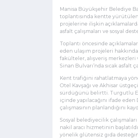
Manisa Büyükşehir Belediye Baş
toplantısında kentte yürütülen 
projelerine ilişkin açıklamalar
asfalt çalışmaları ve sosyal des
Toplantı öncesinde açıklamala
eden ulaşım projeleri hakkında b
fakülteler, alışveriş merkezler
Sinan Bulvarı’nda sıcak asfalt ç
Kent trafiğini rahatlatmaya yö
Otel Kavşağı ve Akhisar üstgeçi
sürdüğünü belirtti. Turgutlu E
içinde yapılacağını ifade eden 
çalışmasının planlandığını kayd
Sosyal belediyecilik çalışmalar
nakil aracı hizmetinin başlatıld
yönelik glütensiz gıda desteğin