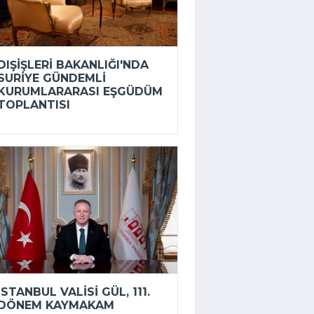
DIŞIŞLERI BAKANLIĞI'NDA
SURIYE GÜNDEMLI
KURUMLARARASI EŞGÜDÜM
TOPLANTISI
İSTANBUL VALISI GÜL, 111.
DÖNEM KAYMAKAM