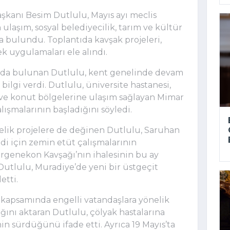
kanı Besim Dutlulu, Mayıs ayı meclis
ulaşım, sosyal belediyecilik, tarım ve kültür
da bulundu. Toplantıda kavşak projeleri,
tek uygulamaları ele alındı.
rda bulunan Dutlulu, kent genelinde devam
ilgi verdi. Dutlulu, üniversite hastanesi,
i ve konut bölgelerine ulaşım sağlayan Mimar
alışmalarının başladığını söyledi.
nelik projelere de değinen Dutlulu, Saruhan
di için zemin etüt çalışmalarının
rgenekon Kavşağı’nın ihalesinin bu ay
Dutlulu, Muradiye’de yeni bir üstgeçit
etti.
ı kapsamında engelli vatandaşlara yönelik
ığını aktaran Dutlulu, çölyak hastalarına
in sürdüğünü ifade etti. Ayrıca 19 Mayıs’ta