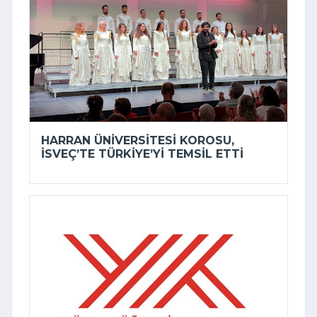
HARRAN ÜNIVERSITESI KOROSU,
İSVEÇ’TE TÜRKIYE’YI TEMSIL ETTI