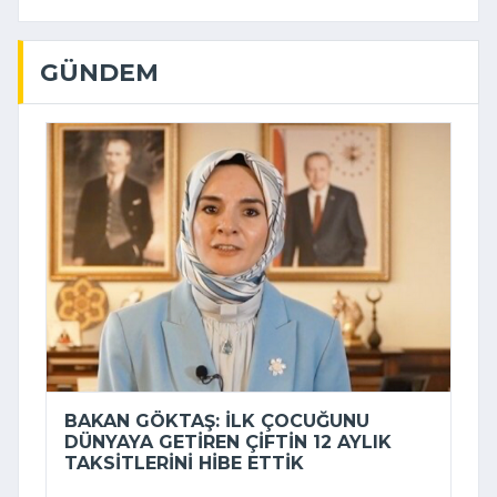
GÜNDEM
BAKAN GÖKTAŞ: İLK ÇOCUĞUNU
DÜNYAYA GETIREN ÇIFTIN 12 AYLIK
TAKSITLERINI HIBE ETTIK